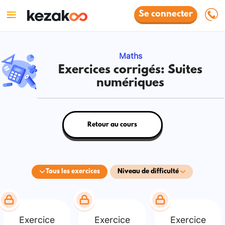
Se connecter
Maths
Exercices corrigés: Suites
numériques
Retour au cours
Tous les exercices
Niveau de difficulté
Exercice
Exercice
Exercice