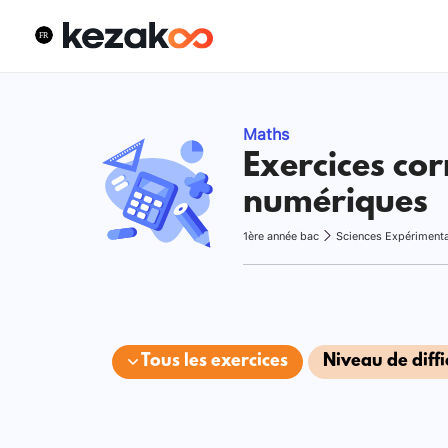
Maths
Exercices cor
numériques
1ère année bac
Sciences Expériment
Tous les exercices
Niveau de diffi