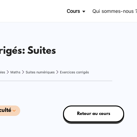
Cours
Qui sommes-nous 
rigés: Suites
ales
Maths
Suites numériques
Exercices corrigés
culté
Retour au cours