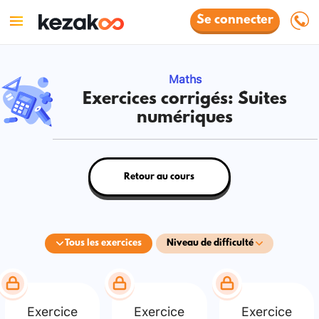
Se connecter
Maths
Exercices corrigés: Suites
numériques
Retour au cours
Tous les exercices
Niveau de difficulté
Exercice
Exercice
Exercice