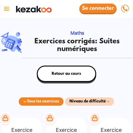
Se connecter
Maths
Exercices corrigés: Suites
numériques
Retour au cours
Tous les exercices
Niveau de difficulté
Exercice
Exercice
Exercice