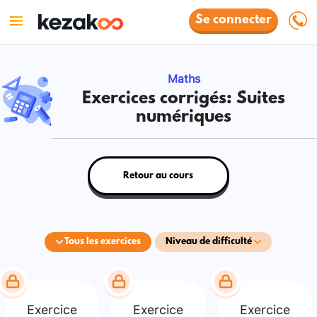
Se connecter
Maths
Exercices corrigés: Suites
numériques
Retour au cours
Tous les exercices
Niveau de difficulté
Exercice
Exercice
Exercice