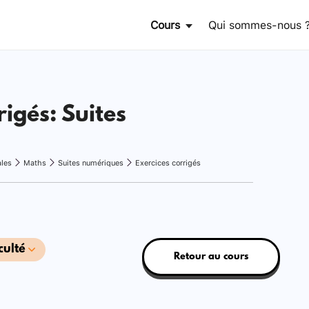
Cours
Qui sommes-nous 
rigés: Suites
ales
Maths
Suites numériques
Exercices corrigés
culté
Retour au cours