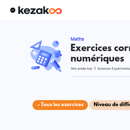
Maths
Exercices cor
numériques
1ère année bac
Sciences Expériment
Tous les exercices
Niveau de diffi