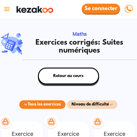
Se connecter
Maths
Exercices corrigés: Suites
numériques
Retour au cours
Tous les exercices
Niveau de difficulté
Exercice
Exercice
Exercice