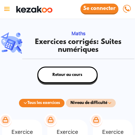
Se connecter
Maths
Exercices corrigés: Suites
numériques
Retour au cours
Tous les exercices
Niveau de difficulté
Exercice
Exercice
Exercice