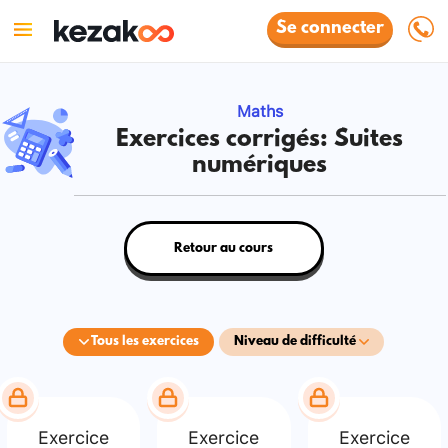
Se connecter
Maths
Exercices corrigés: Suites
numériques
Retour au cours
Tous les exercices
Niveau de difficulté
Exercice
Exercice
Exercice