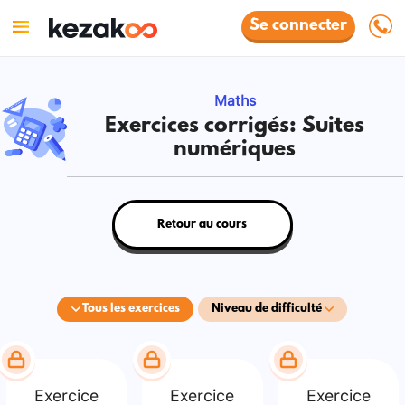
Se connecter
Maths
Exercices corrigés: Suites
numériques
Retour au cours
Tous les exercices
Niveau de difficulté
Exercice
Exercice
Exercice