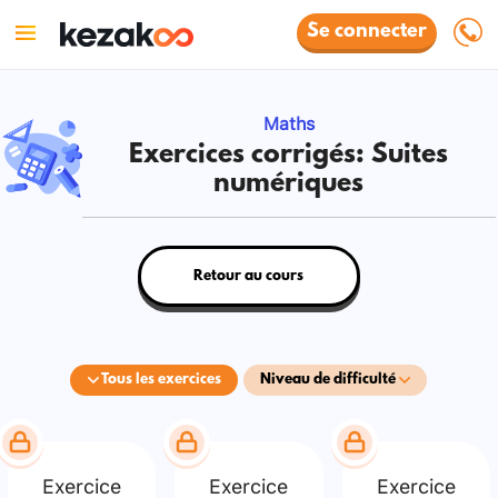
Se connecter
Maths
Exercices corrigés: Suites
numériques
Retour au cours
Tous les exercices
Niveau de difficulté
Exercice
Exercice
Exercice