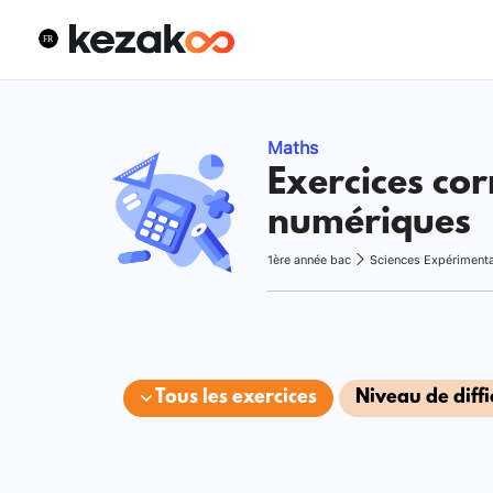
Maths
Exercices cor
numériques
1ère année bac
Sciences Expériment
Tous les exercices
Niveau de diffi