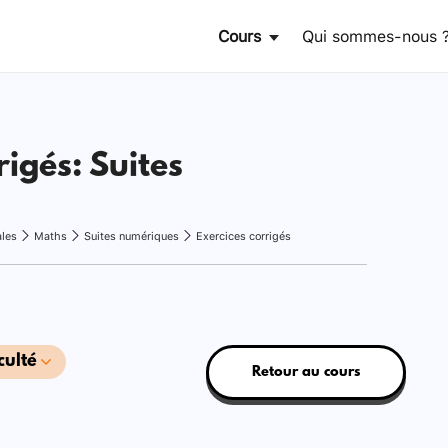
Cours
Qui sommes-nous 
rigés: Suites
ales
Maths
Suites numériques
Exercices corrigés
culté
Retour au cours