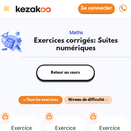
Se connecter
Maths
Exercices corrigés: Suites
numériques
Retour au cours
Tous les exercices
Niveau de difficulté
Exercice
Exercice
Exercice