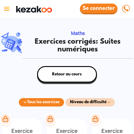
Se connecter
Maths
Exercices corrigés: Suites
numériques
Retour au cours
Tous les exercices
Niveau de difficulté
Exercice
Exercice
Exercice