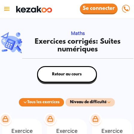
Se connecter
Maths
Exercices corrigés: Suites
numériques
Retour au cours
Tous les exercices
Niveau de difficulté
Exercice
Exercice
Exercice