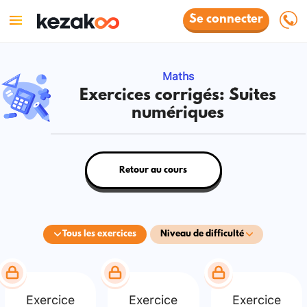
Se connecter
Maths
Exercices corrigés: Suites
numériques
Retour au cours
Tous les exercices
Niveau de difficulté
Exercice
Exercice
Exercice