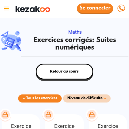
Se connecter
Maths
Exercices corrigés: Suites
numériques
Retour au cours
Tous les exercices
Niveau de difficulté
Exercice
Exercice
Exercice