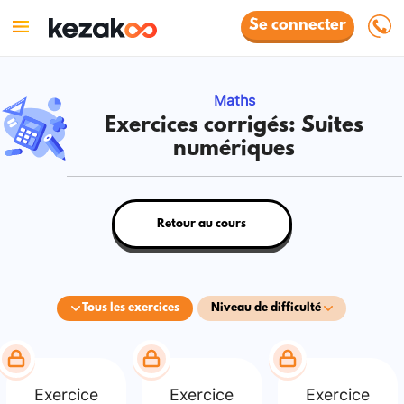
Se connecter
Maths
Exercices corrigés: Suites
numériques
Retour au cours
Tous les exercices
Niveau de difficulté
Exercice
Exercice
Exercice