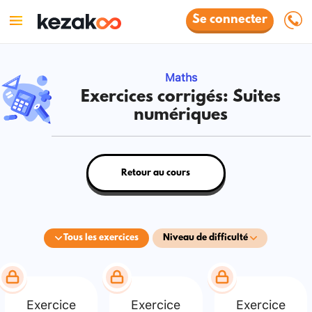
Se connecter
Maths
Exercices corrigés: Suites
numériques
Retour au cours
Tous les exercices
Niveau de difficulté
Exercice
Exercice
Exercice