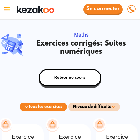
Se connecter
Maths
Exercices corrigés: Suites
numériques
Retour au cours
Tous les exercices
Niveau de difficulté
Exercice
Exercice
Exercice