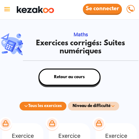
Se connecter
Maths
Exercices corrigés: Suites
numériques
Retour au cours
Tous les exercices
Niveau de difficulté
Exercice
Exercice
Exercice