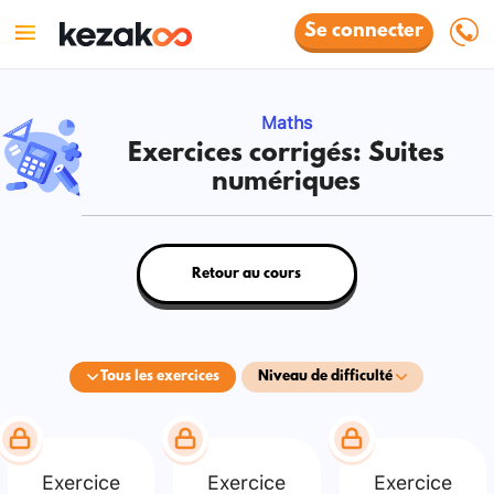
Se connecter
Maths
Exercices corrigés: Suites
numériques
Retour au cours
Tous les exercices
Niveau de difficulté
Exercice
Exercice
Exercice