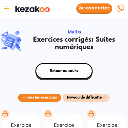
Se connecter
Maths
Exercices corrigés: Suites
numériques
Retour au cours
Tous les exercices
Niveau de difficulté
Exercice
Exercice
Exercice