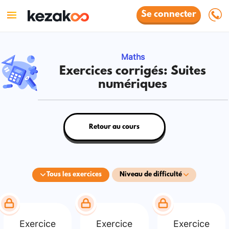
Se connecter
Maths
Exercices corrigés: Suites
numériques
Retour au cours
Tous les exercices
Niveau de difficulté
Exercice
Exercice
Exercice