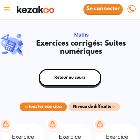
Se connecter
Maths
Exercices corrigés: Suites
numériques
Retour au cours
Tous les exercices
Niveau de difficulté
Exercice
Exercice
Exercice