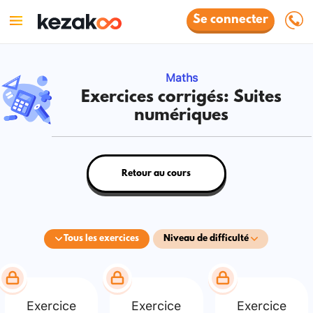
Se connecter
Maths
Exercices corrigés: Suites
numériques
Retour au cours
Tous les exercices
Niveau de difficulté
Exercice
Exercice
Exercice