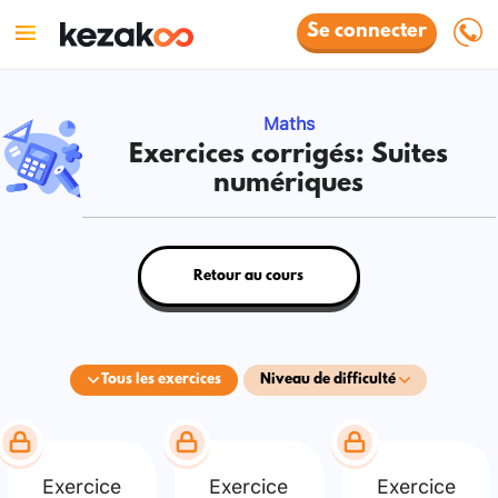
Se connecter
Maths
Exercices corrigés: Suites
numériques
Retour au cours
Tous les exercices
Niveau de difficulté
Exercice
Exercice
Exercice