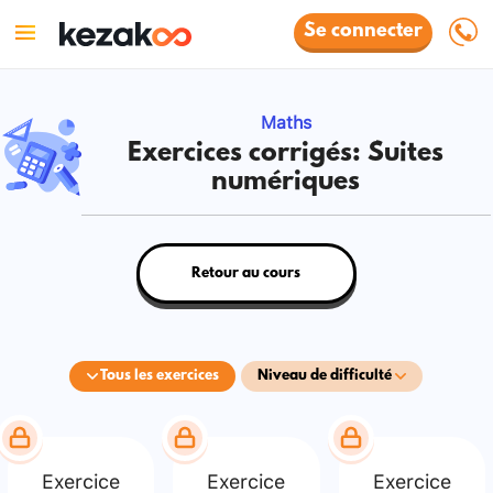
Se connecter
Maths
Exercices corrigés: Suites
numériques
Retour au cours
Tous les exercices
Niveau de difficulté
Exercice
Exercice
Exercice