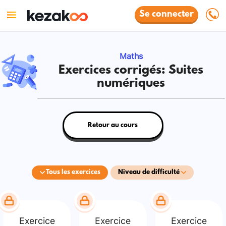
Se connecter
Maths
Exercices corrigés: Suites
numériques
Retour au cours
Tous les exercices
Niveau de difficulté
Exercice
Exercice
Exercice