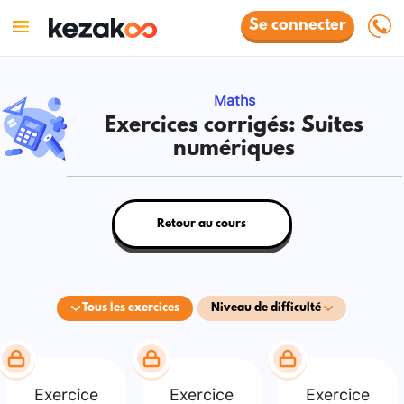
Se connecter
Maths
Exercices corrigés: Suites
numériques
Retour au cours
Tous les exercices
Niveau de difficulté
Exercice
Exercice
Exercice