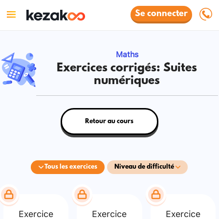
Se connecter
Maths
Exercices corrigés: Suites
numériques
Retour au cours
Tous les exercices
Niveau de difficulté
Exercice
Exercice
Exercice