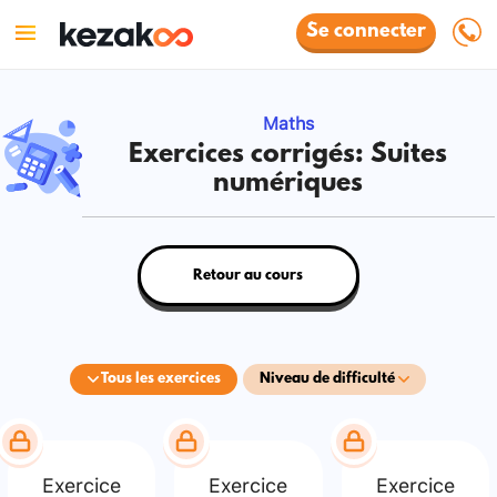
Se connecter
Maths
Exercices corrigés: Suites
numériques
Retour au cours
Tous les exercices
Niveau de difficulté
Exercice
Exercice
Exercice