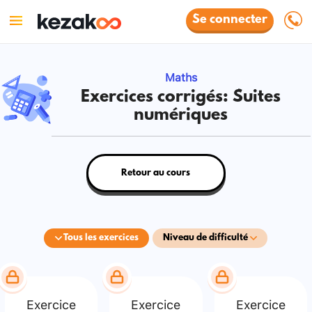
Se connecter
Maths
Exercices corrigés: Suites
numériques
Retour au cours
Tous les exercices
Niveau de difficulté
Exercice
Exercice
Exercice