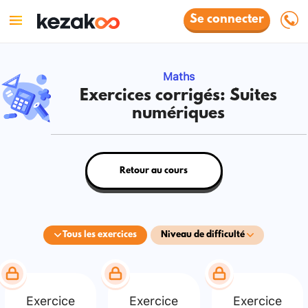
Se connecter
Maths
Exercices corrigés: Suites
numériques
Retour au cours
Tous les exercices
Niveau de difficulté
Exercice
Exercice
Exercice