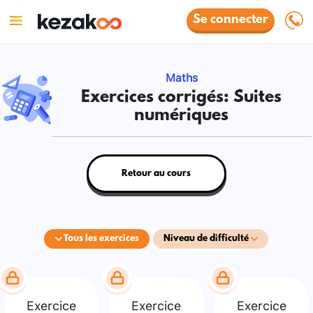
Se connecter
Maths
Exercices corrigés: Suites
numériques
Retour au cours
Tous les exercices
Niveau de difficulté
Exercice
Exercice
Exercice