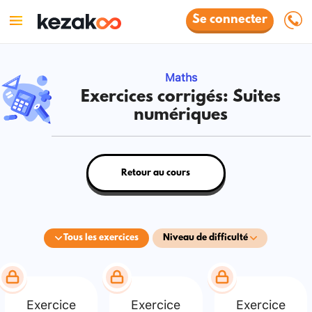
Se connecter
Maths
Exercices corrigés: Suites
numériques
Retour au cours
Tous les exercices
Niveau de difficulté
Exercice
Exercice
Exercice