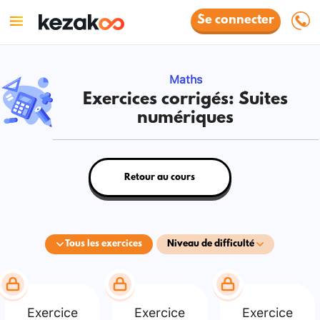
Se connecter
Maths
Exercices corrigés: Suites
numériques
Retour au cours
Tous les exercices
Niveau de difficulté
Exercice
Exercice
Exercice