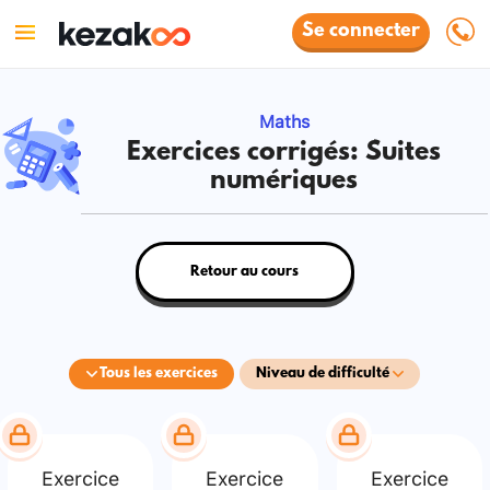
Se connecter
Maths
Exercices corrigés: Suites
numériques
Retour au cours
Tous les exercices
Niveau de difficulté
Exercice
Exercice
Exercice