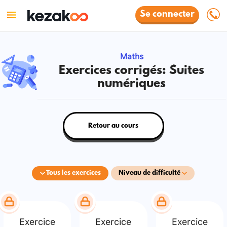
Se connecter
Maths
Exercices corrigés: Suites
numériques
Retour au cours
Tous les exercices
Niveau de difficulté
Exercice
Exercice
Exercice