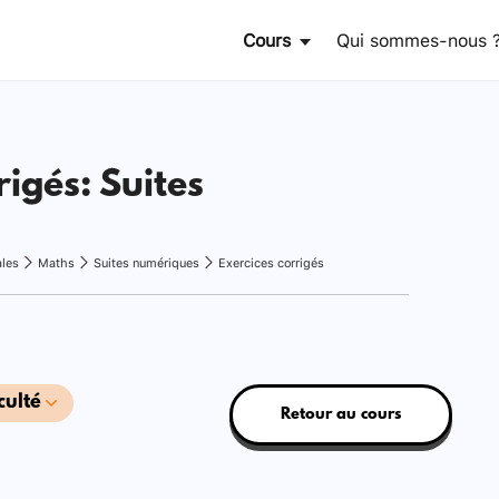
Cours
Qui sommes-nous 
rigés: Suites
ales
Maths
Suites numériques
Exercices corrigés
culté
Retour au cours