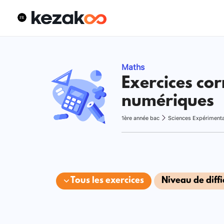
Maths
Exercices cor
numériques
1ère année bac
Sciences Expériment
Tous les exercices
Niveau de diffi