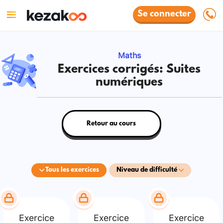
Se connecter
Maths
Exercices corrigés: Suites
numériques
Retour au cours
Tous les exercices
Niveau de difficulté
Exercice
Exercice
Exercice