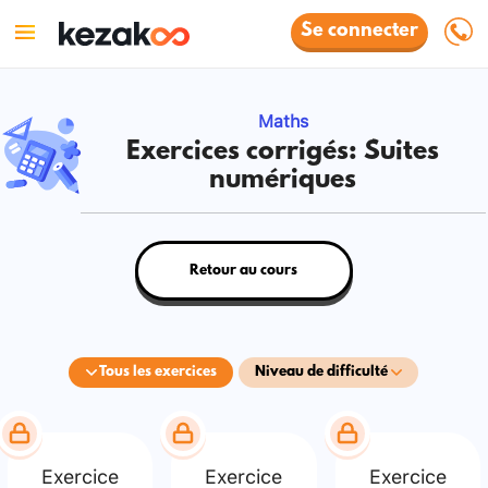
Se connecter
Maths
Exercices corrigés: Suites
numériques
Retour au cours
Tous les exercices
Niveau de difficulté
Exercice
Exercice
Exercice