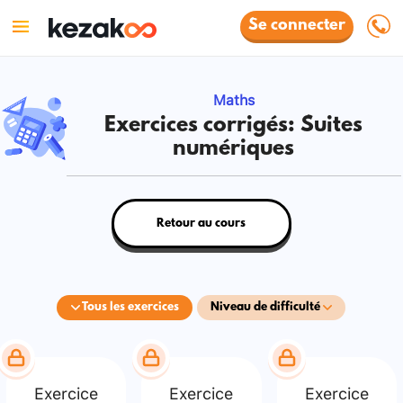
Se connecter
Maths
Exercices corrigés: Suites
numériques
Retour au cours
Tous les exercices
Niveau de difficulté
Exercice
Exercice
Exercice