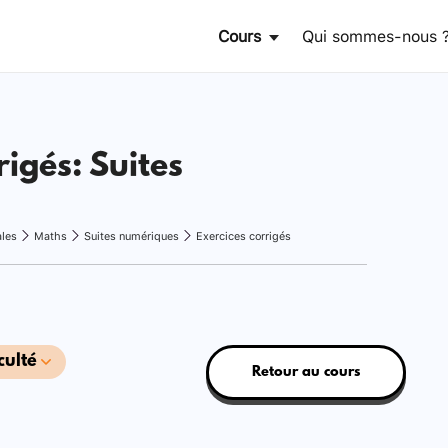
Cours
Qui sommes-nous 
rigés: Suites
ales
Maths
Suites numériques
Exercices corrigés
culté
Retour au cours