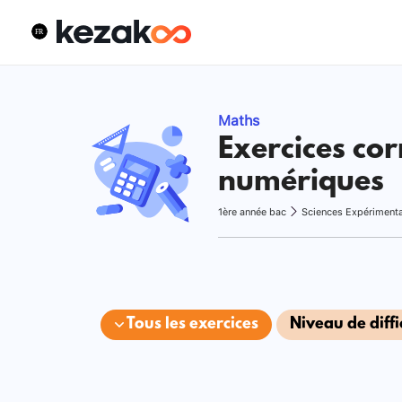
Maths
Exercices cor
numériques
1ère année bac
Sciences Expériment
Tous les exercices
Niveau de diffi