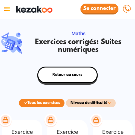
Se connecter
Maths
Exercices corrigés: Suites
numériques
Retour au cours
Tous les exercices
Niveau de difficulté
Exercice
Exercice
Exercice