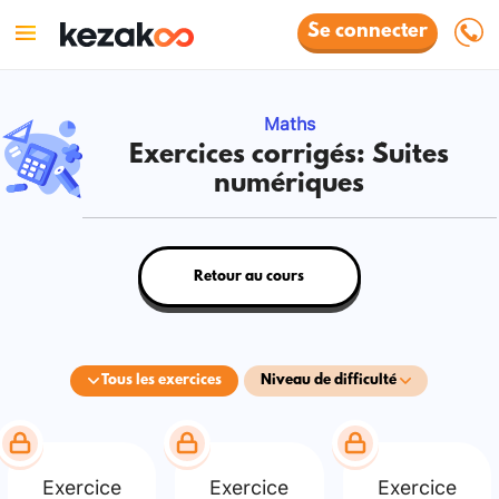
Se connecter
Maths
Exercices corrigés: Suites
numériques
Retour au cours
Tous les exercices
Niveau de difficulté
Exercice
Exercice
Exercice