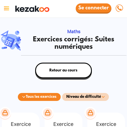
Se connecter
Maths
Exercices corrigés: Suites
numériques
Retour au cours
Tous les exercices
Niveau de difficulté
Exercice
Exercice
Exercice