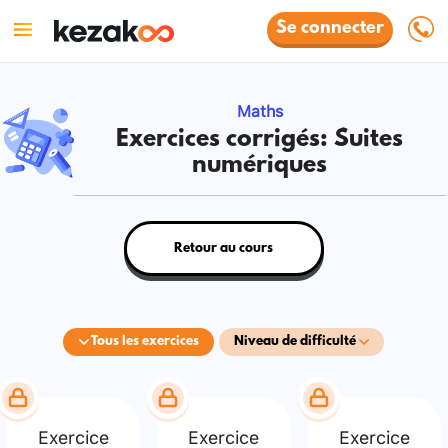
Se connecter
Maths
Exercices corrigés: Suites
numériques
Retour au cours
Tous les exercices
Niveau de difficulté
Exercice
Exercice
Exercice