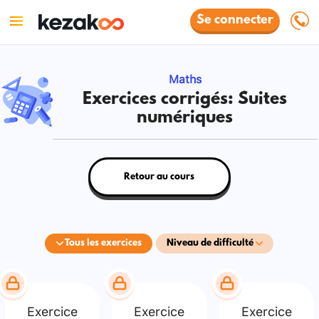
Se connecter
Maths
Exercices corrigés: Suites
numériques
Retour au cours
Tous les exercices
Niveau de difficulté
Exercice
Exercice
Exercice