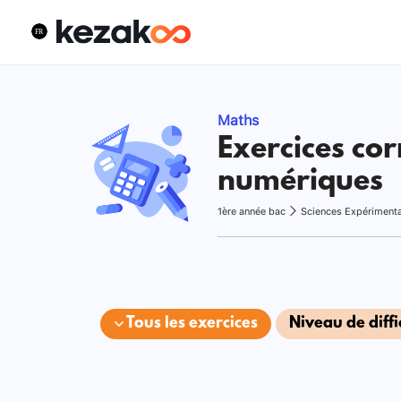
Maths
Exercices cor
numériques
1ère année bac
Sciences Expériment
Tous les exercices
Niveau de diffi