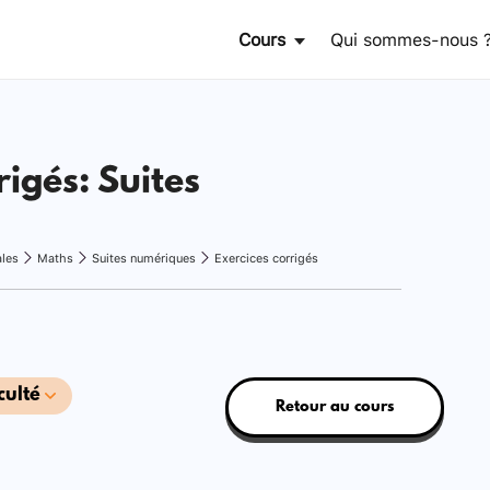
Cours
Qui sommes-nous 
rigés: Suites
ales
Maths
Suites numériques
Exercices corrigés
culté
Retour au cours